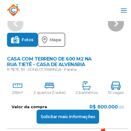
Fotos
Mapa
CASA COM TERRENO DE 600 M2 NA
RUA TIETÊ - CASA DE ALVENARIA
R TIETE, 151 - ZONA 07, MARINGA - Parana
216m²
3 quartos (1 suíte)
2 banheiros
10 vagas
R$
800.000
Valor da compra
,00
Solicitar mais informações